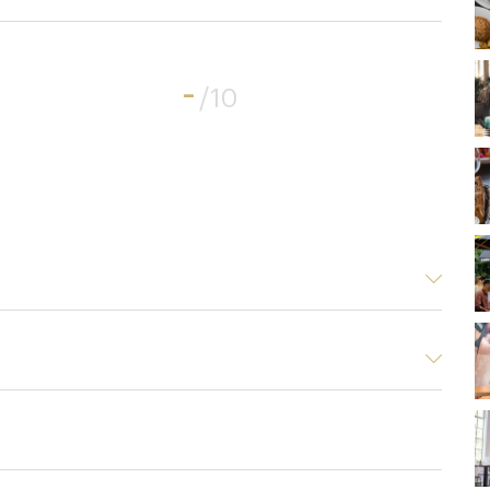
-
/10