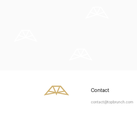
La Luck Bruxelles
The Sister
1050 Ixelles
1000 Bruxel
20. €
15. €
-
/10
Contact
contact@topbrunch.com
La fabrique en Ville