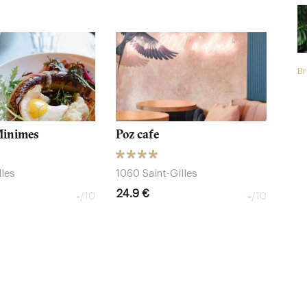
Br
Minimes
Poz cafe
les
1060 Saint-Gilles
24.9 €
-
-
/10
/10