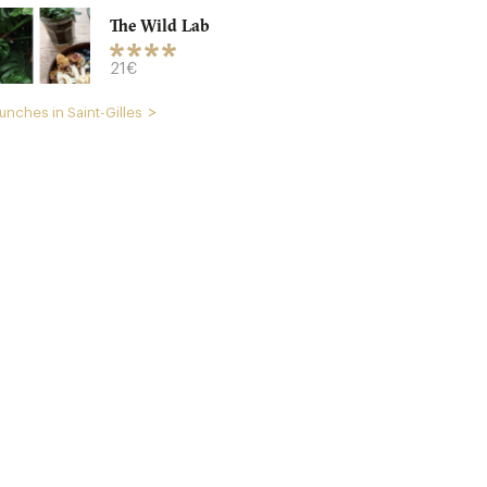
The Wild Lab
21€
unches in Saint-Gilles