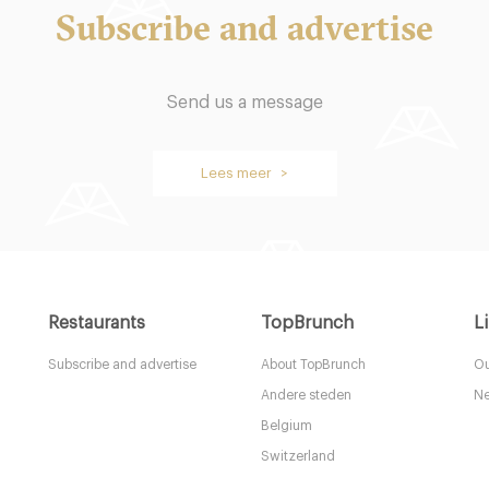
Subscribe and advertise
 Brussels Café
Le Louis XV
Send us a message
les
1180 Uccle
24. €
-
-
/10
/10
Lees meer >
Restaurants
TopBrunch
L
Subscribe and advertise
About TopBrunch
Ou
Andere steden
Ne
Belgium
Switzerland